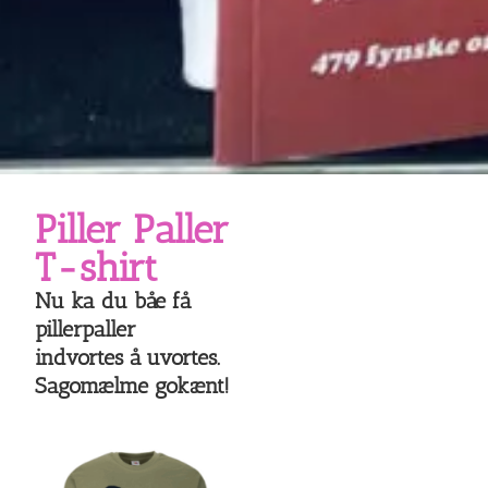
Piller Paller
T-shirt
Nu ka du båe få
pillerpaller
indvortes å uvortes.
Sagomælme gokænt!