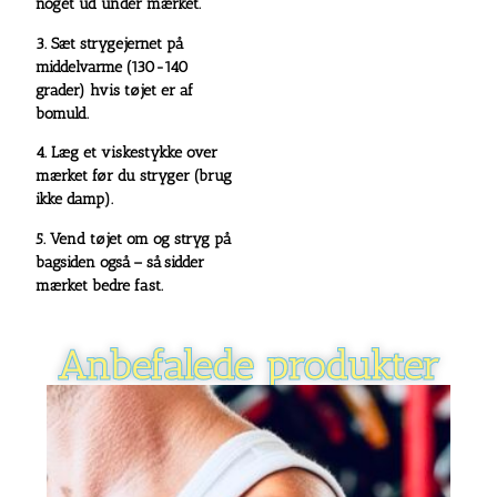
noget ud under mærket.
3. Sæt strygejernet på
middelvarme (130-140
grader) hvis tøjet er af
bomuld.
4. Læg et viskestykke over
mærket før du stryger (brug
ikke damp).
5. Vend tøjet om og stryg på
bagsiden også – så sidder
mærket bedre fast.
Anbefalede produkter