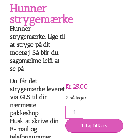
Hunner
strygemærke
Hunner
strygemærke. Lige til
at stryge på dit
moetøj. Så blir du
sagomælme leifi at
se på.
Du får det
Kr.
25,00
strygemærke leveret
via GLS til din
2 på lager
nærmeste
pakkeshop.
Husk at skrive din
Tilføj Til Kurv
E-mail og
telefonnummer