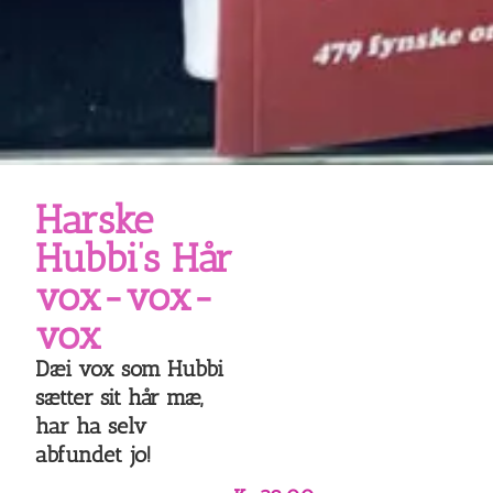
Harske
Hubbi’s Hår
vox-vox-
vox
Dæi vox som Hubbi
sætter sit hår mæ,
har ha selv
abfundet jo!